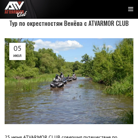
Тур по окрестностям Венёва c ATVARMOR CLUB
05
ИЮЛ
25 июня ATVARMOR CLUB совершил путешествие по