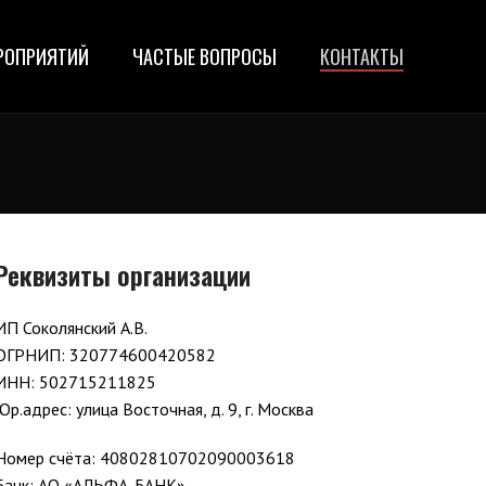
РОПРИЯТИЙ
ЧАСТЫЕ ВОПРОСЫ
КОНТАКТЫ
Реквизиты организации
ИП Соколянский А.В.
ОГРНИП: 320774600420582
ИНН: 502715211825
Юр.адрес: улица Восточная, д. 9, г. Москва
Номер счёта: 40802810702090003618
Банк: АО «АЛЬФА-БАНК»