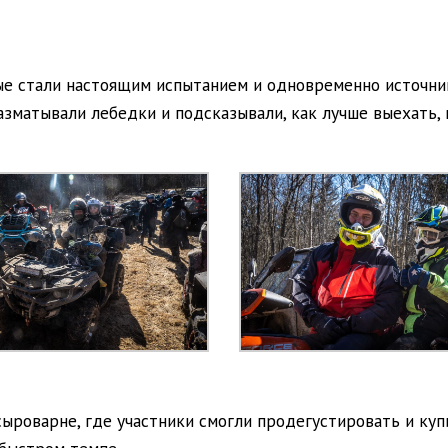
ые стали настоящим испытанием и одновременно источни
разматывали лебедки и подсказывали, как лучше выехать
ыроварне, где участники смогли продегустировать и ку