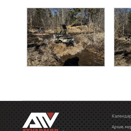
Календа
Архив ме