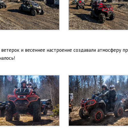
й ветерок и весеннее настроение создавали атмосферу п
чалось!